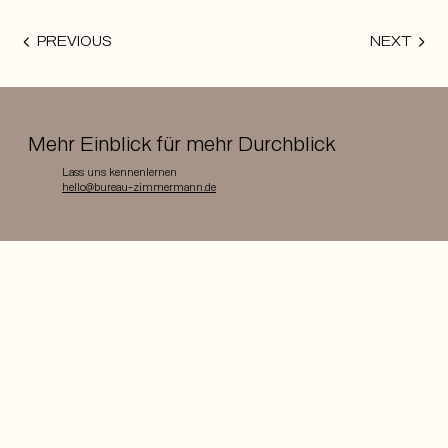
PREVIOUS
NEXT
Mehr Einblick für mehr Durchblick
Lass uns kennenlernen
hello@bureau-zimmermann.de